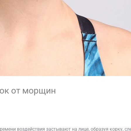
ок от морщин
емени воздействия застывают на лице, образуя корку, сле