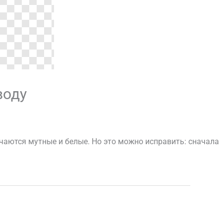
воду
чаются мутные и белые. Но это можно исправить: сначала
Следующая Запись
→